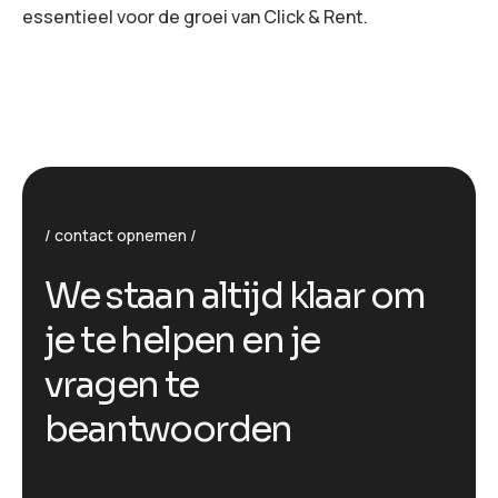
essentieel voor de groei van Click & Rent.
contact opnemen
W
e
s
t
a
a
n
a
l
t
i
j
d
k
l
a
a
r
o
m
j
e
t
e
h
e
l
p
e
n
e
n
j
e
v
r
a
g
e
n
t
e
b
e
a
n
t
w
o
o
r
d
e
n